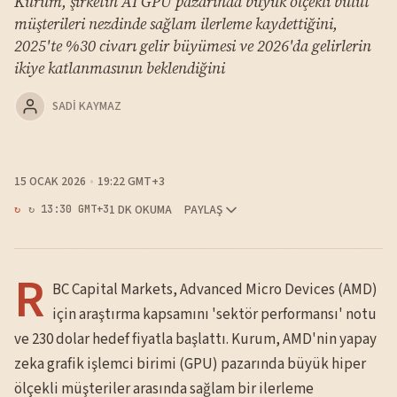
Kurum, şirketin AI GPU pazarında büyük ölçekli bulut
müşterileri nezdinde sağlam ilerleme kaydettiğini,
2025'te %30 civarı gelir büyümesi ve 2026'da gelirlerin
ikiye katlanmasının beklendiğini
SADI KAYMAZ
15 OCAK 2026
19:22 GMT+3
1 DK OKUMA
PAYLAŞ
↻ 13:30 GMT+3
R
BC Capital Markets, Advanced Micro Devices (AMD)
için araştırma kapsamını 'sektör performansı' notu
ve 230 dolar hedef fiyatla başlattı. Kurum, AMD'nin yapay
zeka grafik işlemci birimi (GPU) pazarında büyük hiper
ölçekli müşteriler arasında sağlam bir ilerleme