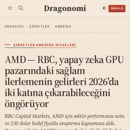
Dragonomi
Abone ol
ANASAYFA
›
ŞIRKETLER
›
AMERIKA
·
ŞIRKETLER
AMERIKA HISSELERI
AMD — RBC, yapay zeka GPU
pazarındaki sağlam
ilerlemenin gelirleri 2026'da
iki katına çıkarabileceğini
öngörüyor
RBC Capital Markets, AMD için sektör performansı notu
ve 230 dolar hedef fiyatla araştırma kapsamına aldı.