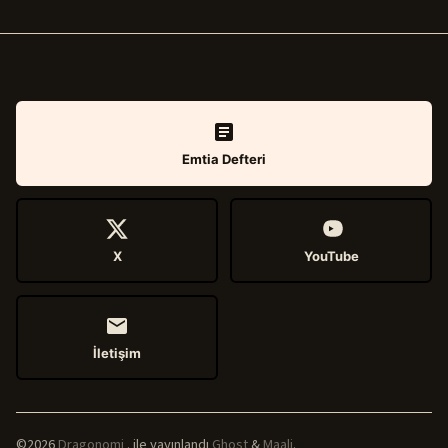
Emtia Defteri
X
YouTube
İletişim
©2026
Dragonomi
.
ile yayınlandı
Ghost
&
Maali
.