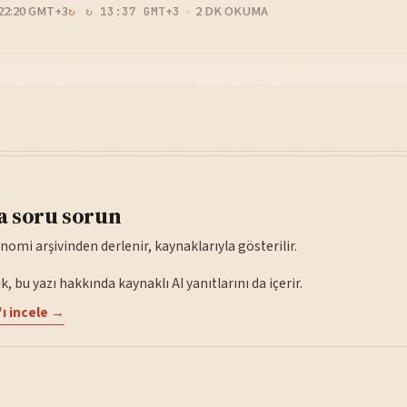
22:20 GMT+3
2 DK OKUMA
↻ 13:37 GMT+3
a soru sorun
nomi arşivinden derlenir, kaynaklarıyla gösterilir.
, bu yazı hakkında kaynaklı AI yanıtlarını da içerir.
ı incele →