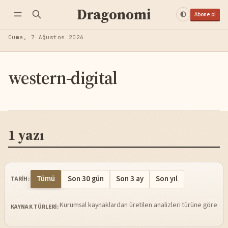
Dragonomi
Abone ol
Cuma, 7 Ağustos 2026
western-digital
1 yazı
Tümü
Son 30 gün
Son 3 ay
Son yıl
TARIH:
Kurumsal kaynaklardan üretilen analizleri türüne göre sü
KAYNAK TÜRLERI: