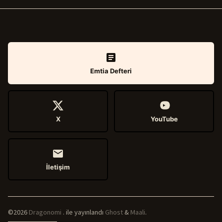
Emtia Defteri
X
YouTube
İletişim
©2026
Dragonomi
.
ile yayınlandı
Ghost
&
Maali
.