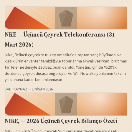
NKE — Üçüncü Çeyrek Telekonferansı (31
Mart 2026)
Nike, üçüncü çeyrekte Kuzey Amerika'da toptan satış büyümesi ve
klasik ürün envanter temizliğiyle toparlanma sinyali verirken, brüt marj
tarifeler nedeniyle 130 baz puan daraldı. Yönetim, Çin'de %20'lik
dördüncü çeyrek düşüşü öngörüyor ve Win Now aksiyonlarının takvim
yılı sonuna kadar tamamlanmasın
SADI KAYMAZ
1 NISAN 2026
NIKE, — 2026 Üçüncü Çeyrek Bilanço Özeti
NIKE, için 2026 Üçüncü Çeyrek SEC verilerine dayalı bilanço özeti.