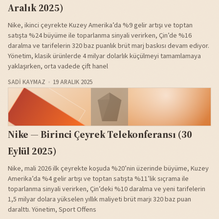
Aralık 2025)
Nike, ikinci çeyrekte Kuzey Amerika’da %9 gelir artışı ve toptan
satışta %24 büyüme ile toparlanma sinyali verirken, Çin’de %16
daralma ve tarifelerin 320 baz puanlık brüt marj baskısı devam ediyor.
Yönetim, klasik ürünlerde 4 milyar dolarlık küçülmeyi tamamlamaya
yaklaşırken, orta vadede çift hanel
SADI KAYMAZ
19 ARALIK 2025
Nike — Birinci Çeyrek Telekonferansı (30
Eylül 2025)
Nike, mali 2026 ilk çeyrekte koşuda %20’nin üzerinde büyüme, Kuzey
Amerika’da %4 gelir artışı ve toptan satışta %11’lik sıçrama ile
toparlanma sinyali verirken, Çin’deki %10 daralma ve yeni tarifelerin
1,5 milyar dolara yükselen yıllık maliyeti brüt marjı 320 baz puan
daralttı. Yönetim, Sport Offens