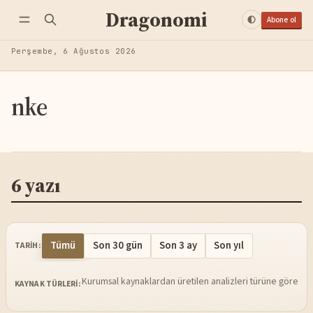
Dragonomi
Abone ol
Perşembe, 6 Ağustos 2026
nke
6 yazı
Tümü
Son 30 gün
Son 3 ay
Son yıl
TARIH:
Kurumsal kaynaklardan üretilen analizleri türüne göre sü
KAYNAK TÜRLERI: