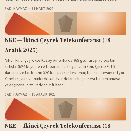
SADI KAYMAZ
31 MART 2026
NKE — İkinci Çeyrek Telekonferansı (18
Aralık 2025)
Nike, ikinci çeyrekte Kuzey Amerika’da %9 gelir artışı ve toptan
satışta %24 büyüme ile toparlanma sinyali verirken, Çin’de %16
daralma ve tarifelerin 320 baz puanlık brüt marj baskısı devam ediyor.
Yönetim, klasik ürünlerde 4 milyar dolarlık küçülmeyi tamamlamaya
yaklaşırken, orta vadede çift hanel
SADI KAYMAZ
19 ARALIK 2025
NKE — İkinci Çeyrek Telekonferansı (18