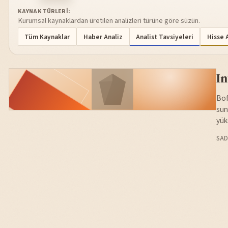
KAYNAK TÜRLERI:
Kurumsal kaynaklardan üretilen analizleri türüne göre süzün.
Tüm Kaynaklar
Haber Analiz
Analist Tavsiyeleri
Hisse 
In
Bof
sun
yük
SAD