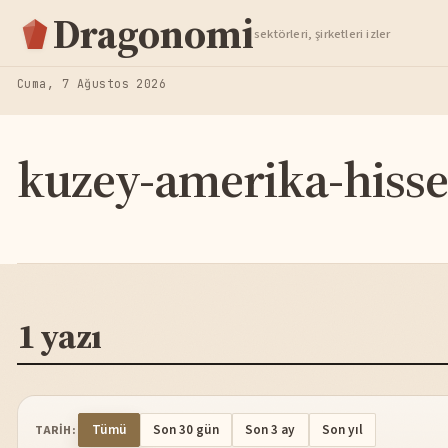
Hisse Analiz
Dragonomi
sektörleri, şirketleri izler
TAKIP ET
Cuma, 7 Ağustos 2026
kuzey-amerika-hisse
1 yazı
Tümü
Son 30 gün
Son 3 ay
Son yıl
TARIH: