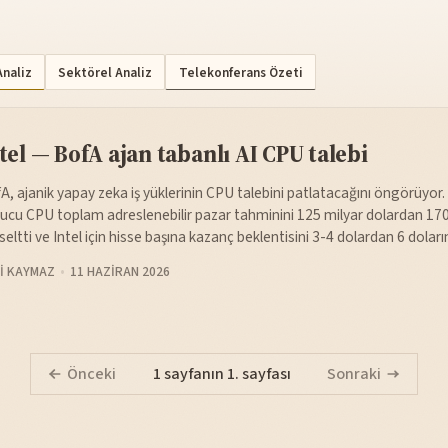
Analiz
Sektörel Analiz
Telekonferans Özeti
tel — BofA ajan tabanlı AI CPU talebi
A, ajanik yapay zeka iş yüklerinin CPU talebini patlatacağını öngörüyor. 
ucu CPU toplam adreslenebilir pazar tahminini 125 milyar dolardan 170
seltti ve Intel için hisse başına kazanç beklentisini 3-4 dolardan 6 doların
I KAYMAZ
11 HAZIRAN 2026
Önceki
1 sayfanın 1. sayfası
Sonraki