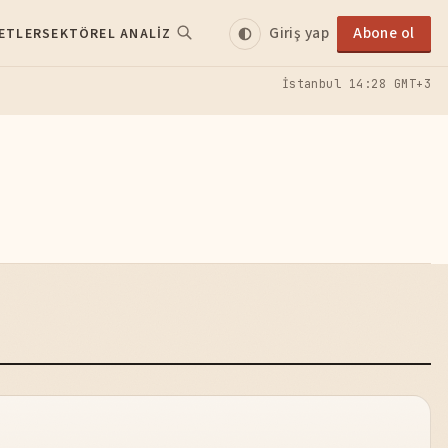
Giriş yap
Abone ol
ETLER
SEKTÖREL ANALIZ
İstanbul
14:28 GMT+3